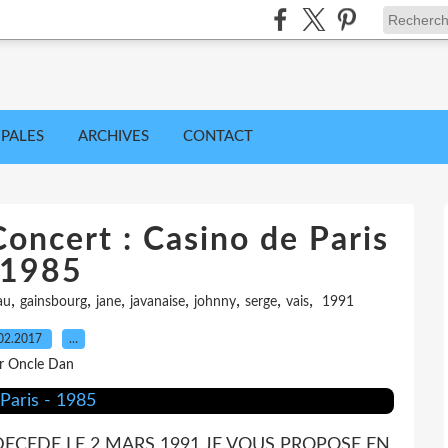
IPALES
ARCHIVES
CONTACT
oncert : Casino de Paris
 1985
,
,
,
,
,
,
,
au
gainsbourg
jane
javanaise
johnny
serge
vais
1991
02.2017
…
r Oncle Dan
CEDE LE 2 MARS 1991 JE VOUS PROPOSE EN