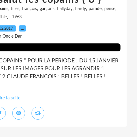
,
,
,
,
,
,
,
,
pains
filles
françois
garçons
hallyday
hardy
parade
pense
,
rible
1963
02.2017
…
r Oncle Dan
COPAINS " POUR LA PERIODE : DU 15 JANVIER
C SUR LES IMAGES POUR LES AGRANDIR 1
2 CLAUDE FRANCOIS : BELLES ! BELLES !
ire la suite