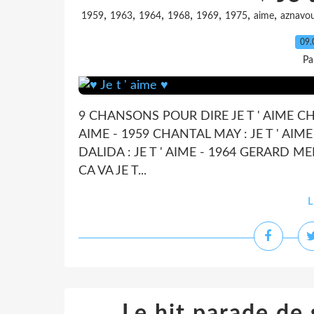
,
,
,
,
,
,
,
1959
1963
1964
1968
1969
1975
aime
aznavo
09.
Pa
9 CHANSONS POUR DIRE JE T ' AIME CH
AIME - 1959 CHANTAL MAY : JE T ' AIME 
DALIDA : JE T ' AIME - 1964 GERARD MEL
CA VA JE T...
L
Le hit parade de s