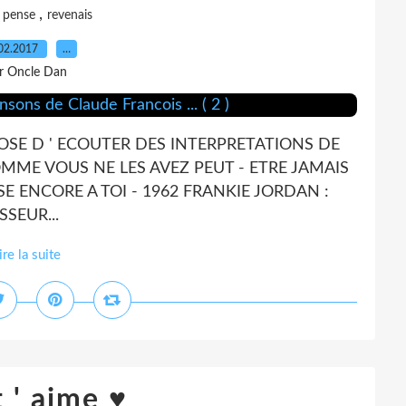
,
,
pense
revenais
02.2017
…
r Oncle Dan
OSE D ' ECOUTER DES INTERPRETATIONS DE
ME VOUS NE LES AVEZ PEUT - ETRE JAMAIS
E ENCORE A TOI - 1962 FRANKIE JORDAN :
SEUR...
ire la suite
t ' aime ♥