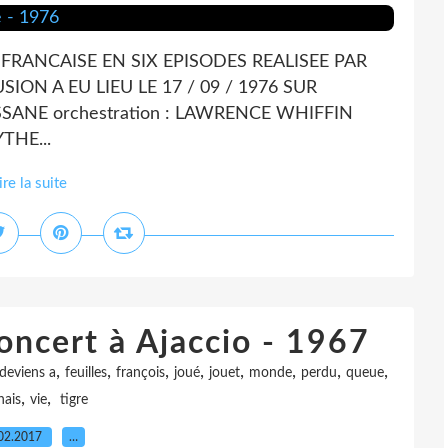
FRANCAISE EN SIX EPISODES REALISEE PAR
ON A EU LIEU LE 17 / 09 / 1976 SUR
ANE orchestration : LAWRENCE WHIFFIN
THE...
ire la suite
oncert à Ajaccio - 1967
,
,
,
,
,
,
,
,
deviens a
feuilles
françois
joué
jouet
monde
perdu
queue
,
,
nais
vie
tigre
02.2017
…