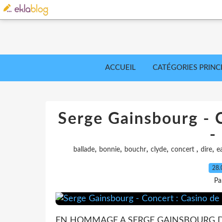
ACCUEIL
CATÉGORIES PRINC
Serge Gainsbourg - C
-
,
,
,
,
,
,
ballade
bonnie
bouchr
clyde
concert
dire
e
28.
Pa
EN HOMMAGE A SERGE GAINSBOURG DE