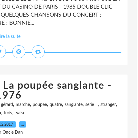
DU CASINO DE PARIS - 1985 DOUBLE CLIC
 . QUELQUES CHANSONS DU CONCERT :
E : BONNIE...
ire la suite
 La poupée sanglante -
1976
,
,
,
,
,
,
,
,
gérard
marche
poupée
quatre
sanglante
serie
stranger
,
,
p
trois
valse
02.2017
…
r Oncle Dan