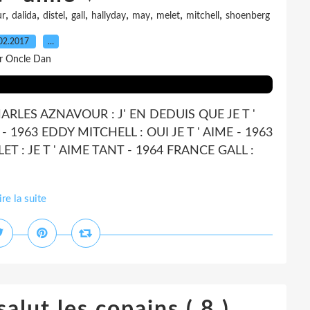
,
,
,
,
,
,
,
,
ur
dalida
distel
gall
hallyday
may
melet
mitchell
shoenberg
02.2017
…
r Oncle Dan
ARLES AZNAVOUR : J' EN DEDUIS QUE JE T '
- 1963 EDDY MITCHELL : OUI JE T ' AIME - 1963
ET : JE T ' AIME TANT - 1964 FRANCE GALL :
ire la suite
alut les copains ( 8 )