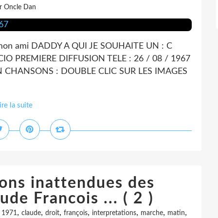
r Oncle Dan
é a mon ami DADDY A QUI JE SOUHAITE UN : C
 PREMIERE DIFFUSION TELE : 26 / 08 / 1967
N CHANSONS : DOUBLE CLIC SUR LES IMAGES
ire la suite
ions inattendues des
de Francois ... ( 2 )
,
,
,
,
,
,
,
,
1971
claude
droit
françois
interpretations
marche
matin