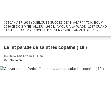
( 24 JANVIER 1963 ) QUELQUES SUCCES DE " NIAGARA " TCIKI BOUM -
1986 JE DOIS M ' EN ALLER - 1986 L ' AMOUR A LA PLAGE - 1987 QUAND
LA VILLE DORT - 1987 SOLEIL D ' HIVER - 1988 FLAMMES DE L ' ENFER -
1988 ASSEZ ! - 1988 BABY LOUIS - 1988 PENDANT QUE LES...
Le hit parade de salut les copains ( 19 )
Publié le 16/01/2018 à 11:28
Par
Oncle Dan