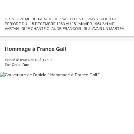
DIX NEUVIEME HIT PARADE DE " SALUT LES COPAINS " POUR LA
PERIODE DU : 15 DECEMBRE 1963 AU 15 JANVIER 1964 SYLVIE
VARTAN : SI JE CHANTE CLAUDE FRANCOIS : SI J ' AVAIS UN MARTEAU
RICHARD ANTHONY : ET JE M ' EN VAIS JOHNNY HALLYDAY : MA
GUITARE FRANK ALAMO...
Hommage à France Gall
Publié le 09/01/2018 à 17:17
Par
Oncle Dan