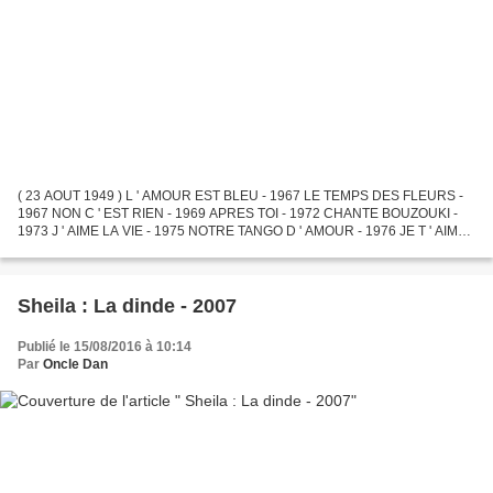
( 23 AOUT 1949 ) L ' AMOUR EST BLEU - 1967 LE TEMPS DES FLEURS -
1967 NON C ' EST RIEN - 1969 APRES TOI - 1972 CHANTE BOUZOUKI -
1973 J ' AIME LA VIE - 1975 NOTRE TANGO D ' AMOUR - 1976 JE T ' AIME
MON AMOUR ( AVEC D . ROUSSOS ) - 1981 A L ' EST D ' EDEN...
Sheila : La dinde - 2007
Publié le 15/08/2016 à 10:14
Par
Oncle Dan