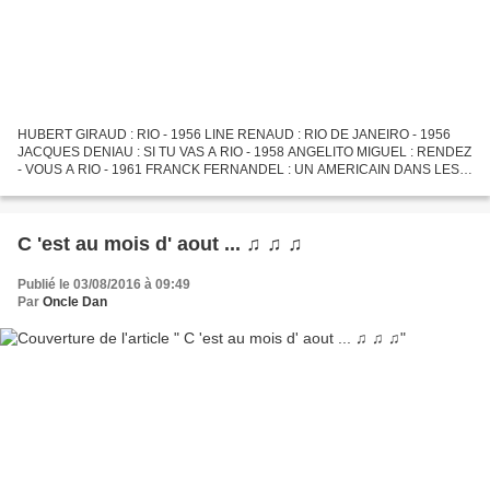
HUBERT GIRAUD : RIO - 1956 LINE RENAUD : RIO DE JANEIRO - 1956
JACQUES DENIAU : SI TU VAS A RIO - 1958 ANGELITO MIGUEL : RENDEZ
- VOUS A RIO - 1961 FRANCK FERNANDEL : UN AMERICAIN DANS LES
RUES DE RIO - 1966 TRINI LOPEZ : RIO - 1977 DALIDA : RIO DO BRAZIL...
C 'est au mois d' aout ... ♫ ♫ ♫
Publié le 03/08/2016 à 09:49
Par
Oncle Dan