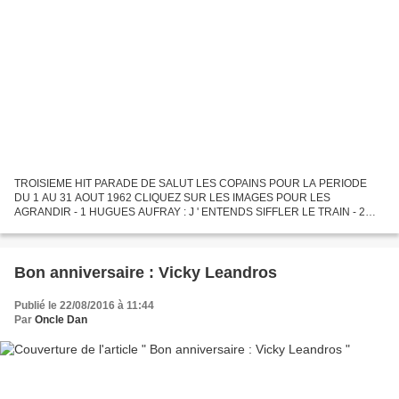
TROISIEME HIT PARADE DE SALUT LES COPAINS POUR LA PERIODE
DU 1 AU 31 AOUT 1962 CLIQUEZ SUR LES IMAGES POUR LES
AGRANDIR - 1 HUGUES AUFRAY : J ' ENTENDS SIFFLER LE TRAIN - 2
BEN E . KING : DON ' T PLAY THAT SONG ! - 3 JOHNNY HALLYDAY : DANS
UN JARDIN D...
Bon anniversaire : Vicky Leandros
Publié le 22/08/2016 à 11:44
Par
Oncle Dan