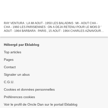
RAY VENTURA : LA MI AOUT - 1950 LES BALADINS : MI - AOUT CHA -
CHA - 1960 LES PARISIENNES : ON A DEJA RETENU POUR LE MOIS D '
AOUT - 1964 BARBARA : PARIS , 15 AOUT - 1964 CHARLES AZNAVOUR :
PARIS AU MOIS D ' AOUT - 1966 SUZANNE GABRIELLO :MON PERMIS
AU...
Hébergé par Eklablog
Top articles
Pages
Contact
Signaler un abus
C.G.U.
Cookies et données personnelles
Préférences cookies
Voir le profil de Oncle Dan sur le portail Eklablog