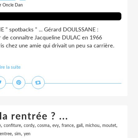
r Oncle Dan
 spotbacks " ... Gérard DOULSSANE :
sir de connaître Jacqueline DULAC en 1966
s chez une amie qui drivait un peu sa carrière.
ire la suite
a rentrée ? ...
,
,
,
,
,
,
,
,
,
e
confiture
cordy
cosma
evy
france
gall
michou
moutet
,
,
rentree
sim
yen