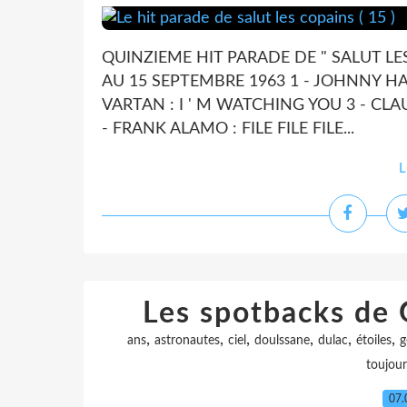
QUINZIEME HIT PARADE DE " SALUT LE
AU 15 SEPTEMBRE 1963 1 - JOHNNY HA
VARTAN : I ' M WATCHING YOU 3 - CLA
- FRANK ALAMO : FILE FILE FILE...
L
Les spotbacks de 
,
,
,
,
,
,
ans
astronautes
ciel
doulssane
dulac
étoiles
g
toujour
07.