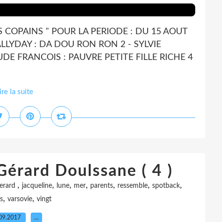
S COPAINS " POUR LA PERIODE : DU 15 AOUT
LLYDAY : DA DOU RON RON 2 - SYLVIE
UDE FRANCOIS : PAUVRE PETITE FILLE RICHE 4
ire la suite
Gérard Doulssane ( 4 )
,
,
,
,
,
,
,
erard
jacqueline
lune
mer
parents
ressemble
spotback
,
,
s
varsovie
vingt
09.2017
…