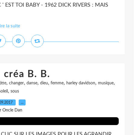
' EST TOI BABY - 1962 DICK RIVERS : MAIS
ire la suite
 créa B. B.
,
,
,
,
,
,
,
itte
changer
danse
dieu
femme
harley davidson
musique
,
soleil
sous
09.2017
…
r Oncle Dan
LE CLIC SUR LES IMAGES POUR LES AGRANDIR