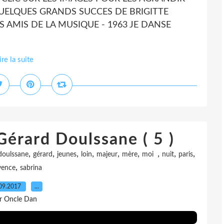
QUELQUES GRANDS SUCCES DE BRIGITTE
LES AMIS DE LA MUSIQUE - 1963 JE DANSE
ire la suite
Gérard Doulssane ( 5 )
,
,
,
,
,
,
,
,
,
doulssane
gérard
jeunes
loin
majeur
mère
moi
nuit
paris
,
vence
sabrina
09.2017
…
r Oncle Dan