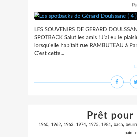
Pa
LES SOUVENIRS DE GERARD DOULSSANE "
SPOTBACK Salut les amis ! J'ai eu le plai
lorsqu'elle habitait rue RAMBUTEAU à Pari
C'est cette...
L
Prêt pour l
,
,
,
,
,
,
,
1960
1962
1963
1974
1975
1981
bach
beurr
,
pain