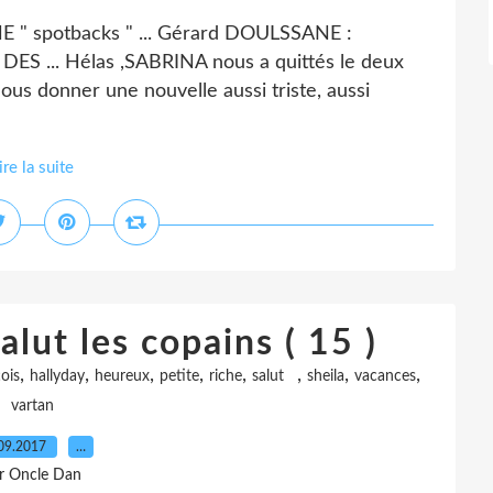
 spotbacks " ... Gérard DOULSSANE :
DES ... Hélas ,SABRINA nous a quittés le deux
nous donner une nouvelle aussi triste, aussi
ire la suite
alut les copains ( 15 )
,
,
,
,
,
,
,
,
ois
hallyday
heureux
petite
riche
salut
sheila
vacances
vartan
09.2017
…
r Oncle Dan