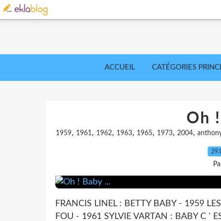
ACCUEIL
CATÉGORIES PRINC
Oh !
,
,
,
,
,
,
,
1959
1961
1962
1963
1965
1973
2004
anthon
29.
Pa
FRANCIS LINEL : BETTY BABY - 1959 
FOU - 1961 SYLVIE VARTAN : BABY C '