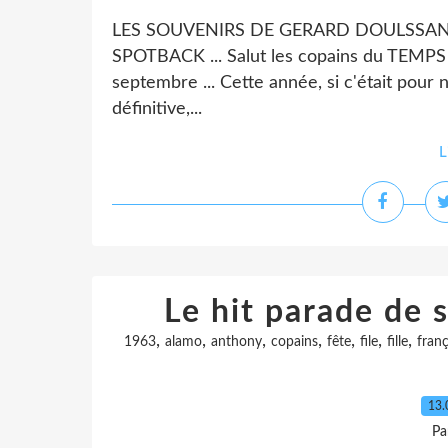
LES SOUVENIRS DE GERARD DOULSSANE "
SPOTBACK ... Salut les copains du TEMPS 
septembre ... Cette année, si c'était pour 
définitive,...
L
Le hit parade de s
,
,
,
,
,
,
,
1963
alamo
anthony
copains
fête
file
fille
franç
13.
Pa