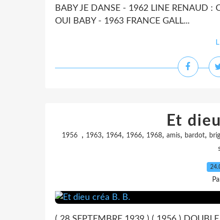
BABY JE DANSE - 1962 LINE RENAUD : C 
OUI BABY - 1963 FRANCE GALL...
L
Et dieu
,
,
,
,
,
,
,
1956
1963
1964
1966
1968
amis
bardot
brig
24.
Pa
( 28 SEPTEMBRE 1939 ) ( 1956 ) DOUB