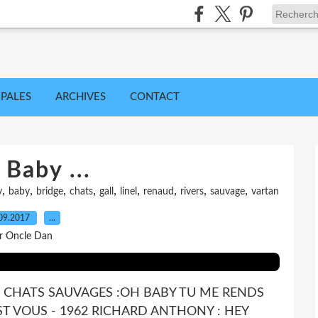
IPALES
ARCHIVES
CONTACT
 Baby ...
,
,
,
,
,
,
,
,
,
y
baby
bridge
chats
gall
linel
renaud
rivers
sauvage
vartan
09.2017
…
r Oncle Dan
LES CHATS SAUVAGES :OH BABY TU ME RENDS
 EST VOUS - 1962 RICHARD ANTHONY : HEY