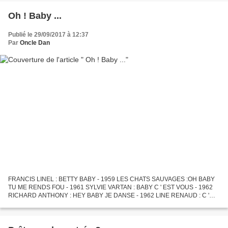
Oh ! Baby ...
Publié le 29/09/2017 à 12:37
Par
Oncle Dan
FRANCIS LINEL : BETTY BABY - 1959 LES CHATS SAUVAGES :OH BABY
TU ME RENDS FOU - 1961 SYLVIE VARTAN : BABY C ' EST VOUS - 1962
RICHARD ANTHONY : HEY BABY JE DANSE - 1962 LINE RENAUD : C '
EST TOI BABY - 1962 DICK RIVERS : MAIS OUI BABY - 1963 FRANCE
GALL...