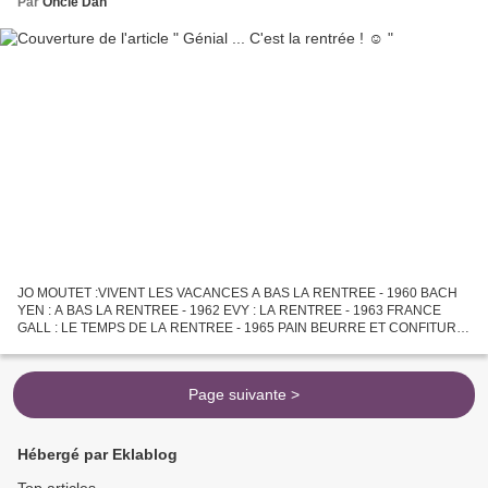
Par
Oncle Dan
JO MOUTET :VIVENT LES VACANCES A BAS LA RENTREE - 1960 BACH
YEN : A BAS LA RENTREE - 1962 EVY : LA RENTREE - 1963 FRANCE
GALL : LE TEMPS DE LA RENTREE - 1965 PAIN BEURRE ET CONFITURE
: C' EST LA RENTREE - 1974 MICHOU : QU 'EST CE QUI M' ATTEND A LA
RENTREE...
Page suivante >
Hébergé par Eklablog