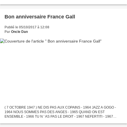
- 1966 BABY POP - 1966 NEFERTITI - 1967 TU N ' AS PAS LE DROIT - 1967
LA...
Bon anniversaire France Gall
Publié le 05/10/2017 à 12:08
Par
Oncle Dan
( 7 OCTOBRE 1947 ) NE DIS PAS AUX COPAINS - 1964 JAZZ A GOGO -
1964 NOUS SOMMES PAS DES ANGES - 1965 QUAND ON EST
ENSEMBLE - 1966 TU N ' AS PAS LE DROIT - 1967 NEFERTITI - 1967
BEBE REQUIN - 1968 DADY DA DA - 1968 PARMI CETTE SELECTION DE
CHANSONS QUELLES...