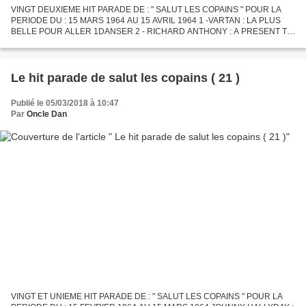
VINGT DEUXIEME HIT PARADE DE : " SALUT LES COPAINS " POUR LA
PERIODE DU : 15 MARS 1964 AU 15 AVRIL 1964 1 -VARTAN : LA PLUS
BELLE POUR ALLER 1DANSER 2 - RICHARD ANTHONY : A PRESENT TU
PEUX T ' EN ALLER 3 - FRANCOISE HARDY : CATCH A FALLING STAR 4 -
JOHNNY...
Le hit parade de salut les copains ( 21 )
Publié le 05/03/2018 à 10:47
Par
Oncle Dan
VINGT ET UNIEME HIT PARADE DE : " SALUT LES COPAINS " POUR LA