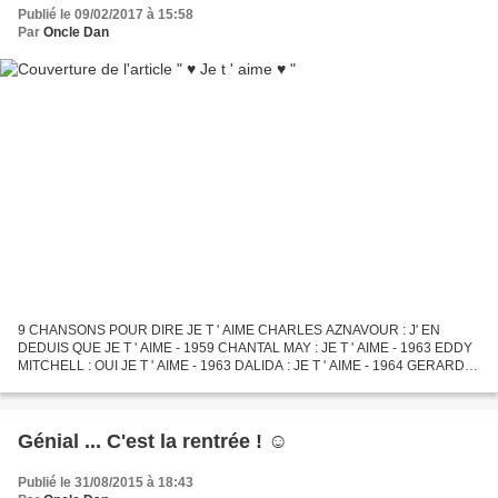
Publié le 09/02/2017 à 15:58
Par
Oncle Dan
9 CHANSONS POUR DIRE JE T ' AIME CHARLES AZNAVOUR : J' EN
DEDUIS QUE JE T ' AIME - 1959 CHANTAL MAY : JE T ' AIME - 1963 EDDY
MITCHELL : OUI JE T ' AIME - 1963 DALIDA : JE T ' AIME - 1964 GERARD
MELET : JE T ' AIME TANT - 1964 FRANCE GALL : CA VA JE T...
Génial ... C'est la rentrée ! ☺
Publié le 31/08/2015 à 18:43