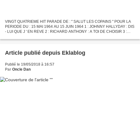
VINGT QUATRIEME HIT PARADE DE : " SALUT LES COPAINS " POUR LA
PERIODE DU : 15 MAI 1964 AU 15 JUIN 1964 1 : JOHNNY HALLYDAY : DIS
- LUI QUE J ' EN REVE 2 : RICHARD ANTHONY : A TOI DE CHOISIR 3 :
SYLVIE VARTAN : LA PLUS BELLE POUR ALLER DANSER 4 : FRANK...
Article publié depuis Eklablog
Publié le 19/05/2018 à 16:57
Par
Oncle Dan