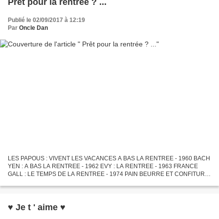
Prêt pour la rentrée ? ...
Publié le 02/09/2017 à 12:19
Par
Oncle Dan
LES PAPOUS : VIVENT LES VACANCES A BAS LA RENTREE - 1960 BACH
YEN : A BAS LA RENTREE - 1962 EVY : LA RENTREE - 1963 FRANCE
GALL : LE TEMPS DE LA RENTREE - 1974 PAIN BEURRE ET CONFITURE
: C 'EST LA RENTREE - 1974 MICHOU : QU ' EST - CE QUI M ' ATTEND A...
♥ Je t ' aime ♥