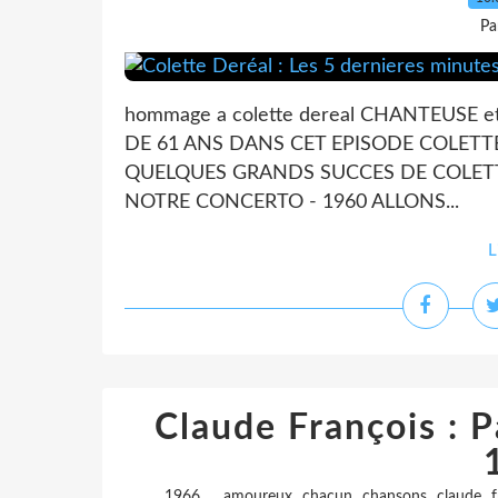
Pa
hommage a colette dereal CHANTEUSE et
DE 61 ANS DANS CET EPISODE COLETTE
QUELQUES GRANDS SUCCES DE COLETTE 
NOTRE CONCERTO - 1960 ALLONS...
L
Claude François : 
,
,
,
,
,
1966
amoureux
chacun
chansons
claude