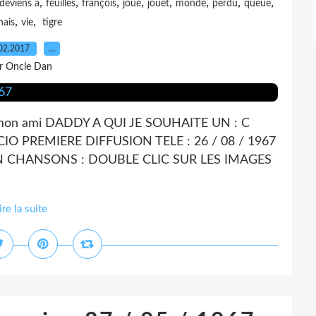
,
,
,
,
,
,
,
,
deviens a
feuilles
françois
joué
jouet
monde
perdu
queue
,
,
nais
vie
tigre
02.2017
…
r Oncle Dan
é a mon ami DADDY A QUI JE SOUHAITE UN : C
 PREMIERE DIFFUSION TELE : 26 / 08 / 1967
N CHANSONS : DOUBLE CLIC SUR LES IMAGES
ire la suite