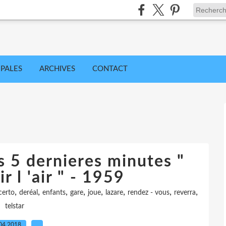
IPALES
ARCHIVES
CONTACT
s 5 dernieres minutes "
r l 'air " - 1959
,
,
,
,
,
,
,
,
certo
deréal
enfants
gare
joue
lazare
rendez - vous
reverra
telstar
04.2018
…