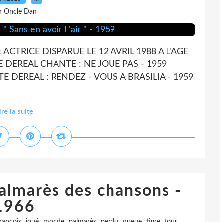
r Oncle Dan
 ACTRICE DISPARUE LE 12 AVRIL 1988 A L'AGE
 DEREAL CHANTE : NE JOUE PAS - 1959
DEREAL : RENDEZ - VOUS A BRASILIA - 1959
ire la suite
Palmarès des chansons -
1966
,
,
,
,
,
,
,
francois
joué
monde
palmarès
perdu
queue
tigre
tour