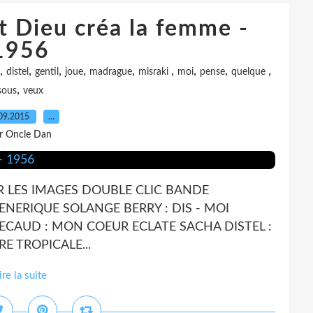
Et Dieu créa la femme -
1956
,
,
,
,
,
,
,
,
,
distel
gentil
joue
madrague
misraki
moi
pense
quelque
,
sous
veux
09.2015
…
r Oncle Dan
IR LES IMAGES DOUBLE CLIC BANDE
GENERIQUE SOLANGE BERRY : DIS - MOI
ECAUD : MON COEUR ECLATE SACHA DISTEL :
RE TROPICALE...
ire la suite