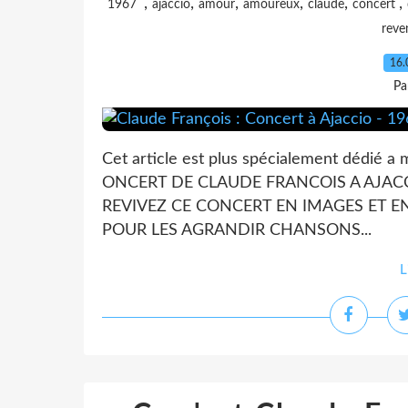
,
,
,
,
,
,
1967
ajaccio
amour
amoureux
claude
concert
reve
16.
Pa
Cet article est plus spécialement dédi
ONCERT DE CLAUDE FRANCOIS A AJACCIO
REVIVEZ CE CONCERT EN IMAGES ET E
POUR LES AGRANDIR CHANSONS...
L