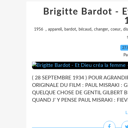
Brigitte Bardot - 
,
,
,
,
,
,
1956
appareil
bardot
bécaud
changer
coeur
dis
27.
Pa
( 28 SEPTEMBRE 1934 ) POUR AGRAND
ORIGINALE DU FILM : PAUL MISRAKI : 
QUELQUE CHOSE DE GENTIL GILBERT B
QUAND J' Y PENSE PAUL MISRAKI : FIEV
L