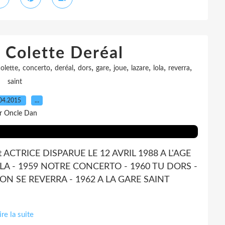
Colette Deréal
,
,
,
,
,
,
,
,
,
olette
concerto
deréal
dors
gare
joue
lazare
lola
reverra
saint
04.2015
…
r Oncle Dan
 ACTRICE DISPARUE LE 12 AVRIL 1988 A L'AGE
OLA - 1959 NOTRE CONCERTO - 1960 TU DORS -
N SE REVERRA - 1962 A LA GARE SAINT
ire la suite