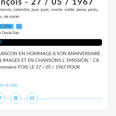
ançois - 27 / 05 / 1967
,
,
,
,
,
,
,
,
francois
j'attendrai
joué
jouet
monde
oublie
pense
perdu
,
s
vie marier
01.2016
…
r Oncle Dan
 FRANCOIS EN HOMMAGE A SON ANNIVERSAIRE
N IMAGES ET EN CHANSONS L' EMISSION " CA
premiere FOIS LE 27 / 05 / 1967 POUR
ire la suite