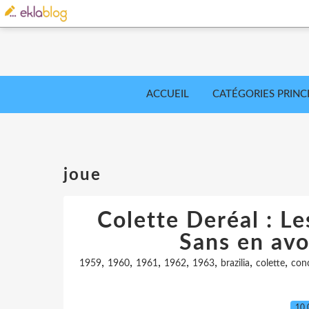
ACCUEIL
CATÉGORIES PRINC
joue
Colette Deréal : Le
Sans en avoi
,
,
,
,
,
,
,
1959
1960
1961
1962
1963
brazilia
colette
con
10.