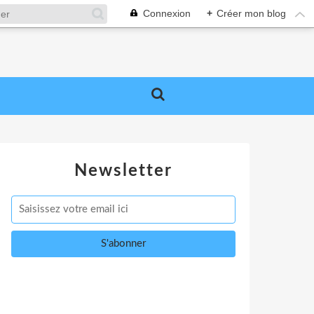
Connexion
+
Créer mon blog
Newsletter