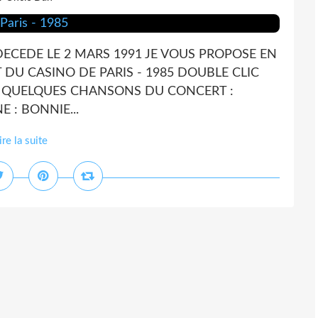
CEDE LE 2 MARS 1991 JE VOUS PROPOSE EN
DU CASINO DE PARIS - 1985 DOUBLE CLIC
 . QUELQUES CHANSONS DU CONCERT :
E : BONNIE...
ire la suite