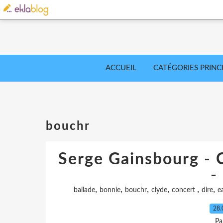
ACCUEIL
CATÉGORIES PRINC
bouchr
Serge Gainsbourg - C
-
,
,
,
,
,
,
ballade
bonnie
bouchr
clyde
concert
dire
e
28.
Pa