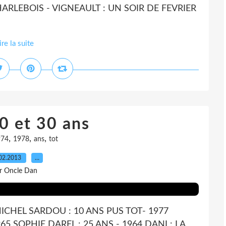
CHARLEBOIS - VIGNEAULT : UN SOIR DE FEVRIER
ire la suite
0 et 30 ans
,
,
,
974
1978
ans
tot
02.2013
…
r Oncle Dan
MICHEL SARDOU : 10 ANS PUS TOT- 1977
65 SOPHIE DAREL : 25 ANS - 1964 DANI : LA