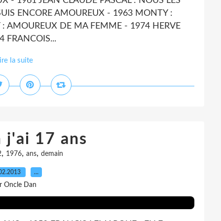
X - 1961 JEAN CLAUDE PASCAL : NOUS LES
SUIS ENCORE AMOUREUX - 1963 MONTY :
: AMOUREUX DE MA FEMME - 1974 HERVE
4 FRANCOIS...
ire la suite
j'ai 17 ans
,
,
,
2
1976
ans
demain
02.2013
…
r Oncle Dan