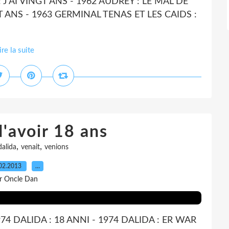
 J'AI VINGT ANS - 1962 AUDREY : LE MAL DE
T ANS - 1963 GERMINAL TENAS ET LES CAIDS :
ire la suite
d'avoir 18 ans
,
,
dalida
venait
venions
02.2013
…
r Oncle Dan
974 DALIDA : 18 ANNI - 1974 DALIDA : ER WAR