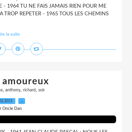
HE - 1964 TU NE FAIS JAMAIS RIEN POUR ME
4 A TROP REPETER - 1965 TOUS LES CHEMINS
ire la suite
s amoureux
,
,
,
ux
anthony
richard
soir
02.2013
…
r Oncle Dan