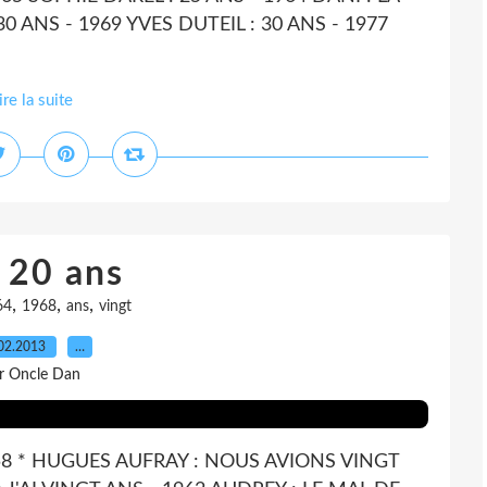
0 ANS - 1969 YVES DUTEIL : 30 ANS - 1977
ire la suite
i 20 ans
,
,
,
64
1968
ans
vingt
02.2013
…
r Oncle Dan
958 * HUGUES AUFRAY : NOUS AVIONS VINGT