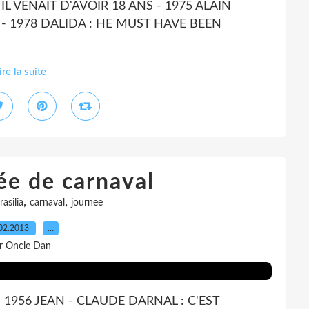
IL VENAIT D'AVOIR 18 ANS - 1975 ALAIN
L - 1978 DALIDA : HE MUST HAVE BEEN
ire la suite
ée de carnaval
,
,
rasilia
carnaval
journee
02.2013
…
r Oncle Dan
 1956 JEAN - CLAUDE DARNAL : C'EST