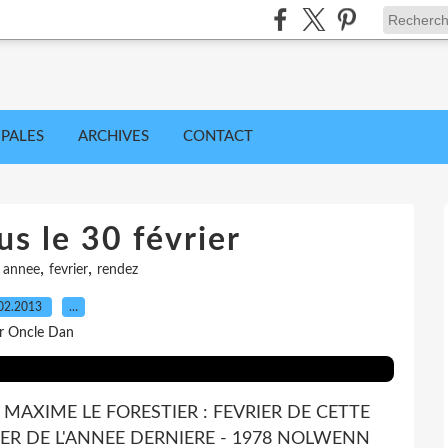
IPALES
ARCHIVES
CONTACT
s le 30 février
,
,
,
annee
fevrier
rendez
02.2013
…
r Oncle Dan
66 MAXIME LE FORESTIER : FEVRIER DE CETTE
VRIER DE L'ANNEE DERNIERE - 1978 NOLWENN