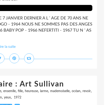
 JANVIER DERNIER A L ' AGE DE 70 ANS NE
GOGO - 1964 NOUS NE SOMMES PAS DES ANGES
BABY POP - 1966 NEFERTITI - 1967 TU N ' AS
ire la suite
ire : Art Sullivan
,
,
,
,
,
,
,
,
e
ensemlle
fille
heureuse
larme
mademoiselle
océan
revoir
,
,
an
yeux
1972