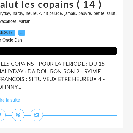
alut les copains ( 14 )
,
,
,
,
,
,
,
,
llyday
hardy
heureux
hit parade
jamais
pauvre
petite
salut
,
vacances
vartan
08.2017
…
r Oncle Dan
LES COPAINS " POUR LA PERIODE : DU 15
HALLYDAY : DA DOU RON RON 2 - SYLVIE
RANCOIS : SI TU VEUX ETRE HEUREUX 4 -
OHNNY...
ire la suite