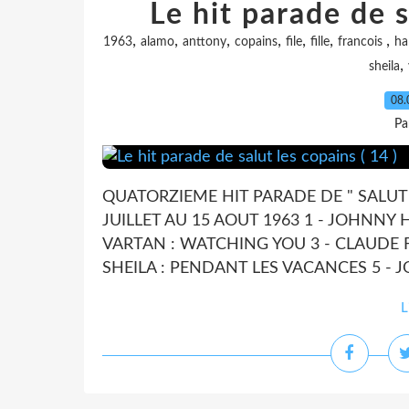
Le hit parade de s
,
,
,
,
,
,
,
1963
alamo
anttony
copains
file
fille
francois
ha
,
sheila
08.
Pa
QUATORZIEME HIT PARADE DE " SALUT 
JUILLET AU 15 AOUT 1963 1 - JOHNNY 
VARTAN : WATCHING YOU 3 - CLAUDE F
SHEILA : PENDANT LES VACANCES 5 - J
L