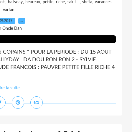
,
,
,
,
,
,
,
,
ois
hallyday
heureux
petite
riche
salut
sheila
vacances
vartan
09.2017
…
r Oncle Dan
S COPAINS " POUR LA PERIODE : DU 15 AOUT
LLYDAY : DA DOU RON RON 2 - SYLVIE
UDE FRANCOIS : PAUVRE PETITE FILLE RICHE 4
ire la suite