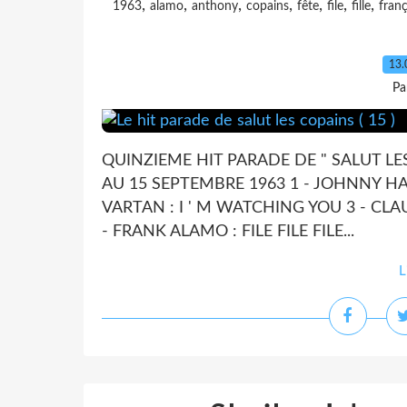
,
,
,
,
,
,
,
1963
alamo
anthony
copains
fête
file
fille
franç
13.
Pa
QUINZIEME HIT PARADE DE " SALUT LE
AU 15 SEPTEMBRE 1963 1 - JOHNNY HA
VARTAN : I ' M WATCHING YOU 3 - CLA
- FRANK ALAMO : FILE FILE FILE...
L