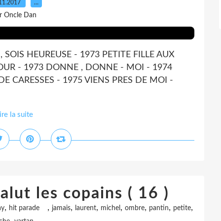
11.2017
…
r Oncle Dan
, SOIS HEUREUSE - 1973 PETITE FILLE AUX
OUR - 1973 DONNE , DONNE - MOI - 1974
E CARESSES - 1975 VIENS PRES DE MOI -
ire la suite
alut les copains ( 16 )
,
,
,
,
,
,
,
,
ay
hit parade
jamais
laurent
michel
ombre
pantin
petite