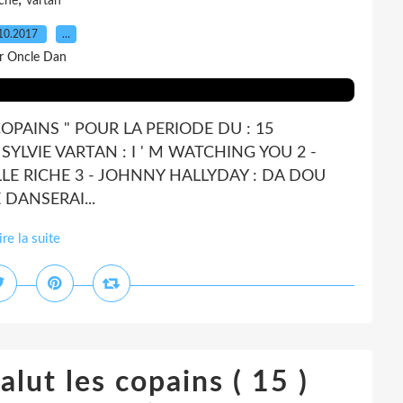
,
iche
vartan
10.2017
…
r Oncle Dan
COPAINS " POUR LA PERIODE DU : 15
YLVIE VARTAN : I ' M WATCHING YOU 2 -
LLE RICHE 3 - JOHNNY HALLYDAY : DA DOU
 DANSERAI...
ire la suite
alut les copains ( 15 )