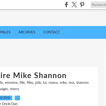
IPALES
ARCHIVES
CONTACT
aire Mike Shannon
,
,
,
,
,
,
,
,
,
dis
emmene
fille
filles
jolie
lui
mama
mike
moi
shannon
,
vages
sherry
02.2018
…
r Oncle Dan