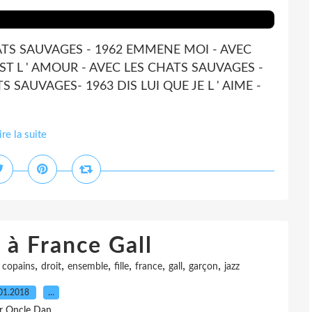
HATS SAUVAGES - 1962 EMMENE MOI - AVEC
ST L ' AMOUR - AVEC LES CHATS SAUVAGES -
S SAUVAGES- 1963 DIS LUI QUE JE L ' AIME -
ire la suite
à France Gall
,
,
,
,
,
,
,
,
copains
droit
ensemble
fille
france
gall
garçon
jazz
01.2018
…
r Oncle Dan