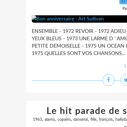
17.
Pa
ENSEMBLE - 1972 REVOIR - 1972 ADIEU 
YEUX BLEUS - 1973 UNE LARME D ' AM
PETITE DEMOISELLE - 1975 UN OCEAN D
1975 QUELLES SONT VOS CHANSONS...
L
Le hit parade de s
,
,
,
,
,
,
1963
alamo
copains
danserai
fille
françois
hallyd