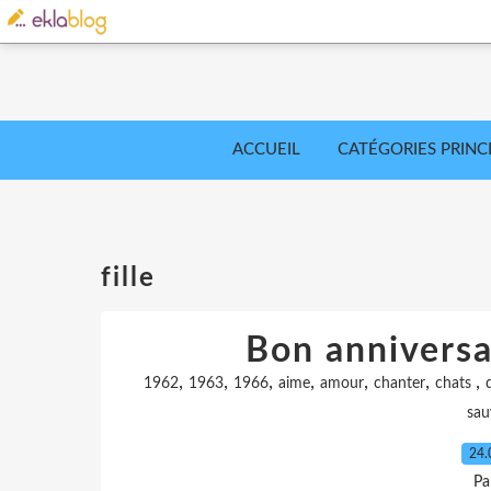
ACCUEIL
CATÉGORIES PRINC
fille
Bon annivers
,
,
,
,
,
,
,
1962
1963
1966
aime
amour
chanter
chats
sau
24.
Pa