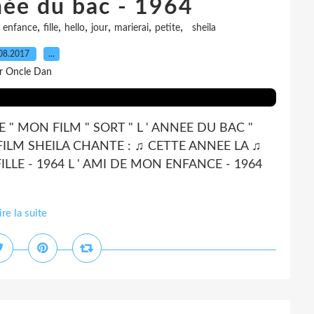
nnée du bac - 1964
,
,
,
,
,
,
,
enfance
fille
hello
jour
marierai
petite
sheila
08.2017
…
r Oncle Dan
E " MON FILM " SORT " L ' ANNEE DU BAC "
 FILM SHEILA CHANTE : ♫ CETTE ANNEE LA ♫
ILLE - 1964 L ' AMI DE MON ENFANCE - 1964
ire la suite