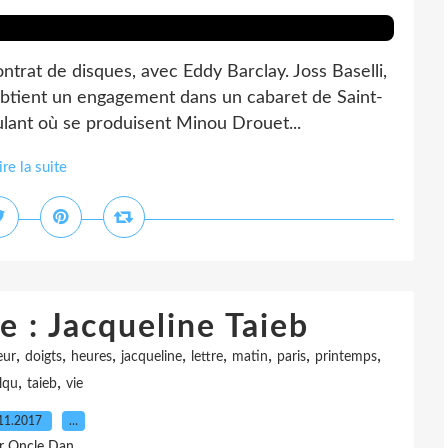
ntrat de disques, avec Eddy Barclay. Joss Baselli,
 obtient un engagement dans un cabaret de Saint-
lant où se produisent Minou Drouet...
ire la suite
e : Jacqueline Taieb
,
,
,
,
,
,
,
,
eur
doigts
heures
jacqueline
lettre
matin
paris
printemps
,
,
lqu
taieb
vie
11.2017
…
r Oncle Dan