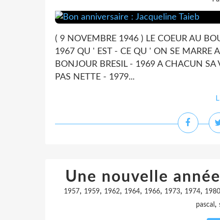
( 9 NOVEMBRE 1946 ) LE COEUR AU BO
1967 QU ' EST - CE QU ' ON SE MARRE A
BONJOUR BRESIL - 1969 A CHACUN SA VI
PAS NETTE - 1979...
L
Une nouvelle année
,
,
,
,
,
,
,
1957
1959
1962
1964
1966
1973
1974
198
,
pascal