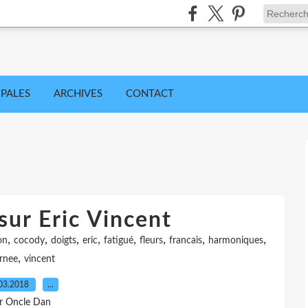
IPALES
ARCHIVES
CONTACT
sur Eric Vincent
,
,
,
,
,
,
,
,
on
cocody
doigts
eric
fatigué
fleurs
francais
harmoniques
,
rnee
vincent
03.2018
…
r Oncle Dan