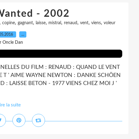
Wanted - 2002
,
,
,
,
,
,
,
,
copine
gagnant
laisse
mistral
renaud
vent
viens
voleur
05.2016
…
r Oncle Dan
NNELLES DU FILM : RENAUD : QUAND LE VENT
JE T ' AIME WAYNE NEWTON : DANKE SCHÖEN
 LAISSE BETON - 1977 VIENS CHEZ MOI J '
ire la suite