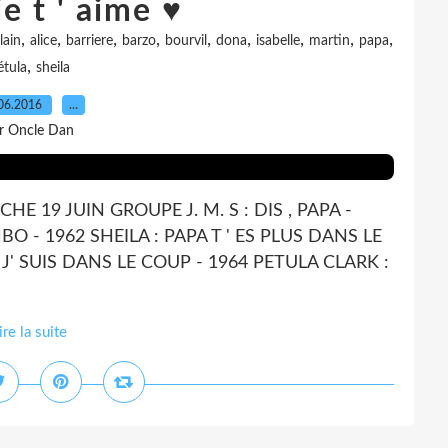
e t ' aime ♥
,
,
,
,
,
,
,
,
,
lain
alice
barriere
barzo
bourvil
dona
isabelle
martin
papa
,
étula
sheila
06.2016
…
r Oncle Dan
 19 JUIN GROUPE J. M. S : DIS , PAPA -
 - 1962 SHEILA : PAPA T ' ES PLUS DANS LE
T J' SUIS DANS LE COUP - 1964 PETULA CLARK :
ire la suite