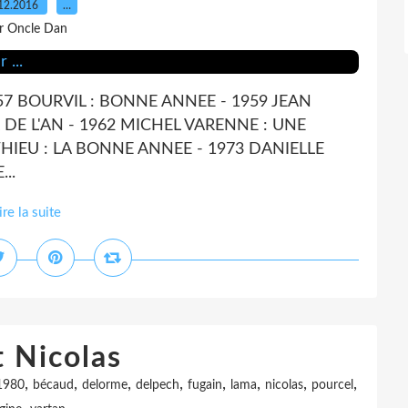
12.2016
…
r Oncle Dan
7 BOURVIL : BONNE ANNEE - 1959 JEAN
DE L'AN - 1962 MICHEL VARENNE : UNE
HIEU : LA BONNE ANNEE - 1973 DANIELLE
...
ire la suite
t Nicolas
,
,
,
,
,
,
,
,
1980
bécaud
delorme
delpech
fugain
lama
nicolas
pourcel