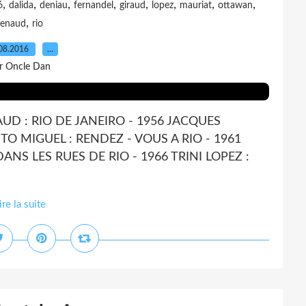
,
,
,
,
,
,
,
,
6
dalida
deniau
fernandel
giraud
lopez
mauriat
ottawan
,
renaud
rio
08.2016
…
r Oncle Dan
AUD : RIO DE JANEIRO - 1956 JACQUES
ITO MIGUEL : RENDEZ - VOUS A RIO - 1961
NS LES RUES DE RIO - 1966 TRINI LOPEZ :
ire la suite