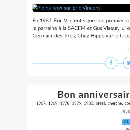
En 1967, Éric Vincent signe son premier co
le parraine à la SACEM et Gus Viseur, lui
Germain-des-Prés, Chez Hippolyte le Crou
L
Bon anniversair
,
,
,
,
,
,
,
1967
1969
1978
1979
1980
brésil
cherche
co
que
04.
Pa