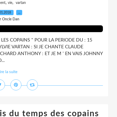
,
,
ment
vie
vartan
01.2018
…
r Oncle Dan
LES COPAINS " POUR LA PERIODE DU : 15
YLVIE VARTAN : SI JE CHANTE CLAUDE
RICHARD ANTHONY : ET JE M ' EN VAIS JOHNNY
..
ire la suite
is du temps des copains