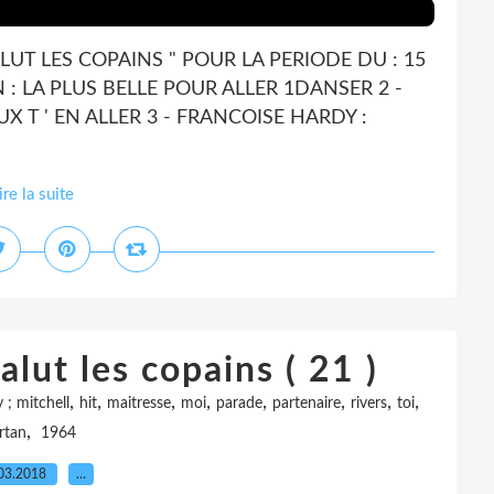
LUT LES COPAINS " POUR LA PERIODE DU : 15
N : LA PLUS BELLE POUR ALLER 1DANSER 2 -
 T ' EN ALLER 3 - FRANCOISE HARDY :
ire la suite
alut les copains ( 21 )
,
,
,
,
,
,
,
,
 ; mitchell
hit
maitresse
moi
parade
partenaire
rivers
toi
,
rtan
1964
03.2018
…