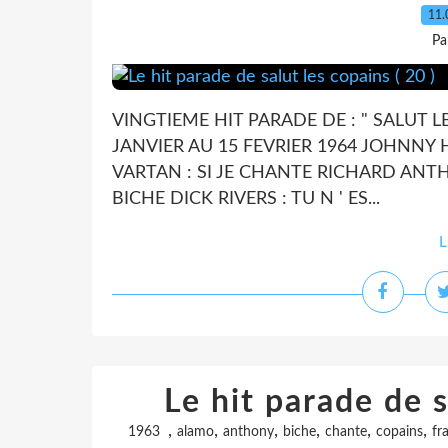
11.
Pa
VINGTIEME HIT PARADE DE : " SALUT L
JANVIER AU 15 FEVRIER 1964 JOHNNY 
VARTAN : SI JE CHANTE RICHARD ANTH
BICHE DICK RIVERS : TU N ' ES...
L
Le hit parade de s
,
,
,
,
,
,
1963
alamo
anthony
biche
chante
copains
fr