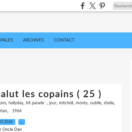
IPALES
ARCHIVES
CONTACT
alut les copains ( 25 )
,
,
,
,
,
,
,
,
ons
hallyday
hit parade
jour
mitchell
monty
oublie
sheila
,
rtan
1964
07.2018
…
r Oncle Dan