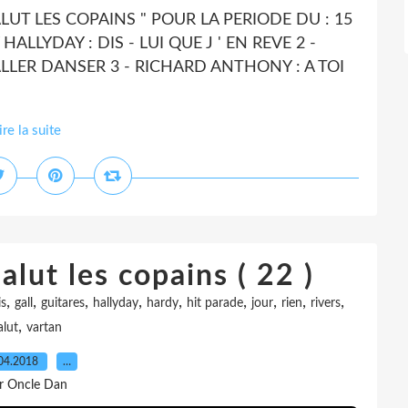
ALUT LES COPAINS " POUR LA PERIODE DU : 15
HALLYDAY : DIS - LUI QUE J ' EN REVE 2 -
ALLER DANSER 3 - RICHARD ANTHONY : A TOI
ire la suite
alut les copains ( 22 )
,
,
,
,
,
,
,
,
,
is
gall
guitares
hallyday
hardy
hit parade
jour
rien
rivers
,
alut
vartan
04.2018
…
r Oncle Dan