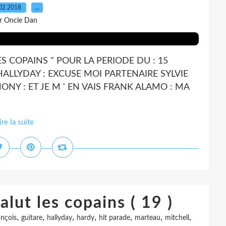
02.2018
…
r Oncle Dan
ES COPAINS " POUR LA PERIODE DU : 15
HALLYDAY : EXCUSE MOI PARTENAIRE SYLVIE
ONY : ET JE M ' EN VAIS FRANK ALAMO : MA
ire la suite
alut les copains ( 19 )
,
,
,
,
,
,
,
ançois
guitare
hallyday
hardy
hit parade
marteau
mitchell