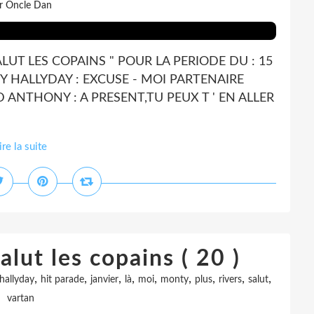
r Oncle Dan
ALUT LES COPAINS " POUR LA PERIODE DU : 15
Y HALLYDAY : EXCUSE - MOI PARTENAIRE
D ANTHONY : A PRESENT,TU PEUX T ' EN ALLER
ire la suite
alut les copains ( 20 )
,
,
,
,
,
,
,
,
,
hallyday
hit parade
janvier
là
moi
monty
plus
rivers
salut
vartan