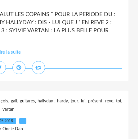
ALUT LES COPAINS " POUR LA PERIODE DU :
 HALLYDAY : DIS - LUI QUE J ' EN REVE 2 :
3 : SYLVIE VARTAN : LA PLUS BELLE POUR
ire la suite
,
,
,
,
,
,
,
,
,
,
nçois
gall
guitares
hallyday
hardy
jour
lui
présent
rève
toi
vartan
05.2018
…
r Oncle Dan