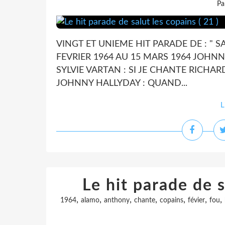
Pa
VINGT ET UNIEME HIT PARADE DE : " S
FEVRIER 1964 AU 15 MARS 1964 JOHNN
SYLVIE VARTAN : SI JE CHANTE RICHAR
JOHNNY HALLYDAY : QUAND...
L
Le hit parade de s
,
,
,
,
,
,
,
1964
alamo
anthony
chante
copains
févier
fou