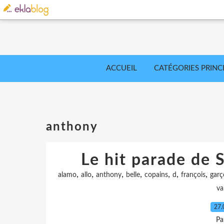
ACCUEIL
CATÉGORIES PRINC
anthony
Le hit parade de S
,
,
,
,
,
,
,
alamo
allo
anthony
belle
copains
d
françois
garç
va
27.
Pa