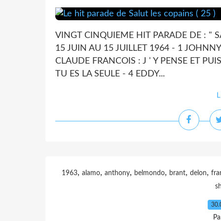
VINGT CINQUIEME HIT PARADE DE : " S
15 JUIN AU 15 JUILLET 1964 - 1 JOHN
CLAUDE FRANCOIS : J ' Y PENSE ET PUI
TU ES LA SEULE - 4 EDDY...
L
,
,
,
,
,
,
1963
alamo
anthony
belmondo
brant
delon
fra
sh
30.
Pa