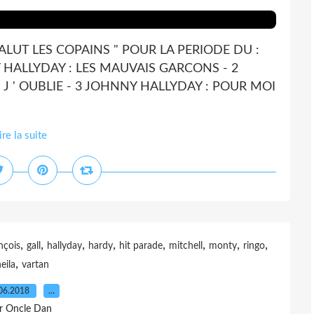
ALUT LES COPAINS " POUR LA PERIODE DU :
NY HALLYDAY : LES MAUVAIS GARCONS - 2
S J ' OUBLIE - 3 JOHNNY HALLYDAY : POUR MOI
ire la suite
,
,
,
,
,
,
,
,
nçois
gall
hallyday
hardy
hit parade
mitchell
monty
ringo
,
eila
vartan
06.2018
…
r Oncle Dan