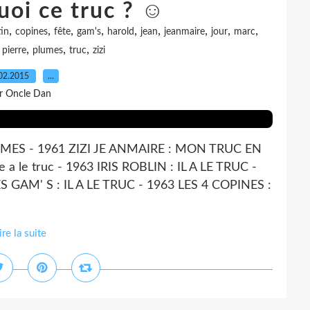
uoi ce truc ? ☺
,
,
,
,
,
,
,
,
,
in
copines
fête
gam's
harold
jean
jeanmaire
jour
marc
,
,
,
,
pierre
plumes
truc
zizi
02.2015
…
r Oncle Dan
ES - 1961 ZIZI JE ANMAIRE : MON TRUC EN
 le truc - 1963 IRIS ROBLIN : IL A LE TRUC -
S GAM' S : IL A LE TRUC - 1963 LES 4 COPINES :
ire la suite