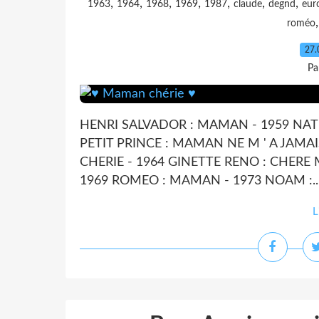
,
,
,
,
,
,
,
1963
1964
1968
1969
1987
claude
degnd
eur
roméo
27.
Pa
HENRI SALVADOR : MAMAN - 1959 NATH
PETIT PRINCE : MAMAN NE M ' A JAMA
CHERIE - 1964 GINETTE RENO : CHERE
1969 ROMEO : MAMAN - 1973 NOAM :..
L