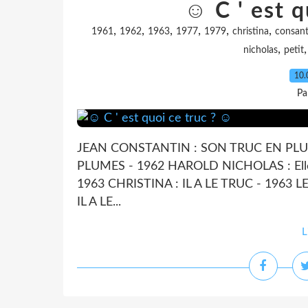
☺ C ' est q
,
,
,
,
,
,
1961
1962
1963
1977
1979
christina
consant
,
nicholas
petit
10.
Pa
JEAN CONSTANTIN : SON TRUC EN PLUM
PLUMES - 1962 HAROLD NICHOLAS : Elle a
1963 CHRISTINA : IL A LE TRUC - 1963 LE
IL A LE...
L