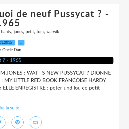
uoi de neuf Pussycat ? -
1965
,
,
,
,
,
hardy
jones
petit
tom
warwik
01.2015
…
r Oncle Dan
: TOM JONES : WAT ' S NEW PUSSYCAT ? DIONNE
: MY LITTLE RED BOOK FRANCOISE HARDY
LLE ENREGISTRE : peter und lou ce petit
ire la suite