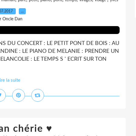
maman
parc
petit
piano
pont
temps
virages
visage
yves
07.2017
…
r Oncle Dan
NS DU CONCERT : LE PETIT PONT DE BOIS : AU
DINE : LE PIANO DE MELANIE : PRENDRE UN
ELANCOLIE : LE TEMPS S ' ECRIT SUR TON
ire la suite
n chérie ♥