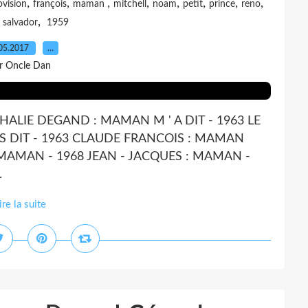
,
,
,
,
,
,
,
,
ovision
françois
maman
mitchell
noam
petit
prince
reno
,
,
salvador
1959
05.2017
…
r Oncle Dan
ALIE DEGAND : MAMAN M ' A DIT - 1963 LE
IS DIT - 1963 CLAUDE FRANCOIS : MAMAN
 MAMAN - 1968 JEAN - JACQUES : MAMAN -
.
ire la suite