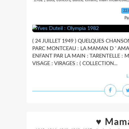
1982
bois
concert
duteil
enfant
main mélancolie
22.
Pa
( 24 JUILLET 1949 ) QUELQUES CHANSO
PARC MONTCEAU : LA MAMAN D ' AMAN
ENFANT PAR LA MAIN : TARENTELLE : M
VISAGE : VIRAGES : ( COLLECTION...
L
♥ Mama