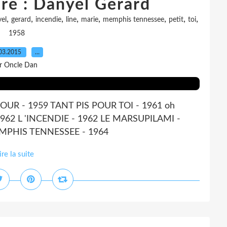
re : Danyel Gérard
,
,
,
,
,
,
,
,
el
gerard
incendie
line
marie
memphis tennessee
petit
toi
1958
03.2015
…
r Oncle Dan
MOUR - 1959 TANT PIS POUR TOI - 1961 oh
 1962 L 'INCENDIE - 1962 LE MARSUPILAMI -
MPHIS TENNESSEE - 1964
ire la suite