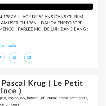
1987 A L ' AGE DE 54 ANS DANS CE FILM
' AMUSER EN 1966 ... DALIDA ENREGISTRE
AMENCO : PARLEZ MOI DE LUI : BANG BANG :
ire la suite
 Pascal Krug ( Le Petit
ince )
,
,
,
,
,
,
,
,
,
pain
copine
evy
homme
joli
journal
pascal
petit
peure
,
nce
princesse