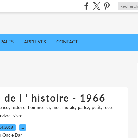
IPALES
ARCHIVES
CONTACT
 de l ' histoire - 1966
,
,
,
,
,
,
,
,
,
enco
histoire
homme
lui
moi
morale
parlez
petit
rose
,
rvivre
vivre
04.2018
…
r Oncle Dan