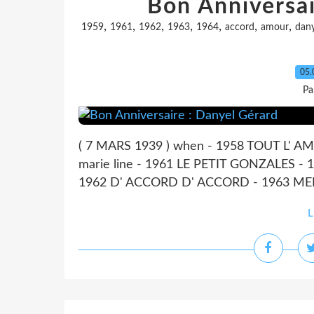
Bon Anniversai
,
,
,
,
,
,
,
1959
1961
1962
1963
1964
accord
amour
dany
05.
Pa
( 7 MARS 1939 ) when - 1958 TOUT L' A
marie line - 1961 LE PETIT GONZALES -
1962 D' ACCORD D' ACCORD - 1963 ME
L