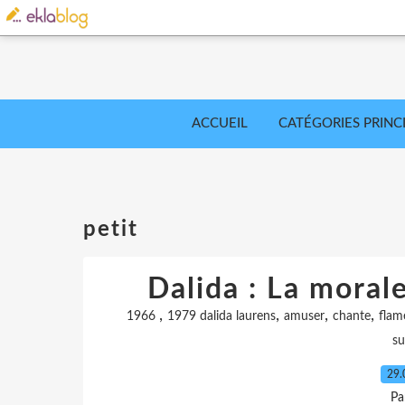
ACCUEIL
CATÉGORIES PRINC
petit
Dalida : La morale
,
,
,
,
1966
1979 dalida laurens
amuser
chante
flam
su
29.
Pa