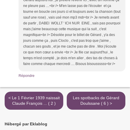
Gérard aujourd'hui , je préfère revenir ici , avec un homme ça
ne pleure pas ....<br /> M'en lasse pas de l'écouter et ça
tourne en boucle ces jours ci et toujours avec la chanson (tout
sauf une rose) , vais usé mon mp3 mdr<br /> Je remets avant
de partir , DABEI WOLLT ' ICH NUR EINE , sais pas pourquoi
mais j'aime beaucoup cette musique qui la suit , c'est
magnifique<br /> Désolée pour le billet de Gérard , y'a des
jours comme ça , puis Cloclo , c'est pas trop que j'aime ,
chacun ses gouts , et je me cache pas de dire . Moi j'écoute
ce que mon cœur a envie <br /> Je file car aujourd'hui , le
temps m'est compté , je dois m'en aller , des tas de choses à
faire comme chaque mercredi .... Bisous bisoussssss<br />
Répondre
< Le 1 Février 1939 naissait
Les spotbacks de Gérard
Claude François ... ( 2 )
Doulssane ( 6 ) >
Hébergé par Eklablog