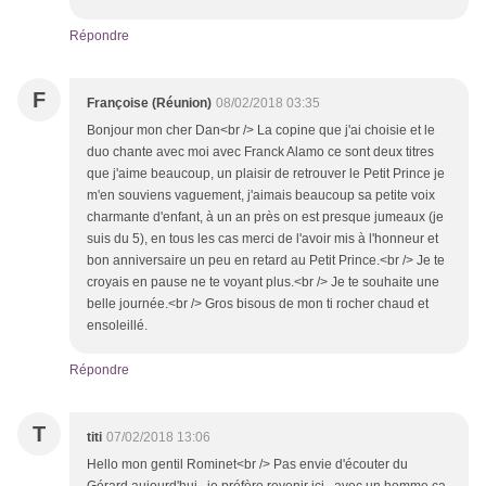
Répondre
F
Françoise (Réunion)
08/02/2018 03:35
Bonjour mon cher Dan<br /> La copine que j'ai choisie et le
duo chante avec moi avec Franck Alamo ce sont deux titres
que j'aime beaucoup, un plaisir de retrouver le Petit Prince je
m'en souviens vaguement, j'aimais beaucoup sa petite voix
charmante d'enfant, à un an près on est presque jumeaux (je
suis du 5), en tous les cas merci de l'avoir mis à l'honneur et
bon anniversaire un peu en retard au Petit Prince.<br /> Je te
croyais en pause ne te voyant plus.<br /> Je te souhaite une
belle journée.<br /> Gros bisous de mon ti rocher chaud et
ensoleillé.
Répondre
T
titi
07/02/2018 13:06
Hello mon gentil Rominet<br /> Pas envie d'écouter du