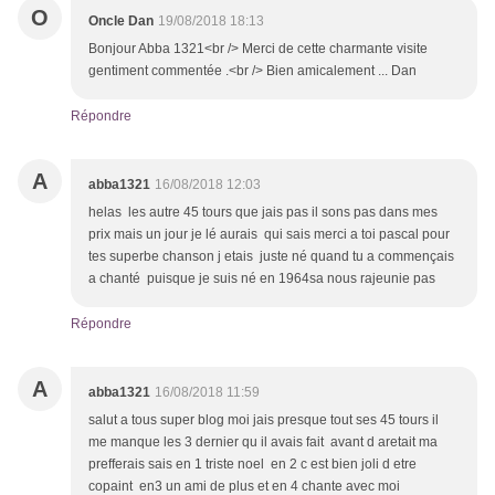
O
Oncle Dan
19/08/2018 18:13
Bonjour Abba 1321<br /> Merci de cette charmante visite
gentiment commentée .<br /> Bien amicalement ... Dan
Répondre
A
abba1321
16/08/2018 12:03
helas les autre 45 tours que jais pas il sons pas dans mes
prix mais un jour je lé aurais qui sais merci a toi pascal pour
tes superbe chanson j etais juste né quand tu a commençais
a chanté puisque je suis né en 1964sa nous rajeunie pas
Répondre
A
abba1321
16/08/2018 11:59
salut a tous super blog moi jais presque tout ses 45 tours il
me manque les 3 dernier qu il avais fait avant d aretait ma
prefferais sais en 1 triste noel en 2 c est bien joli d etre
copaint en3 un ami de plus et en 4 chante avec moi