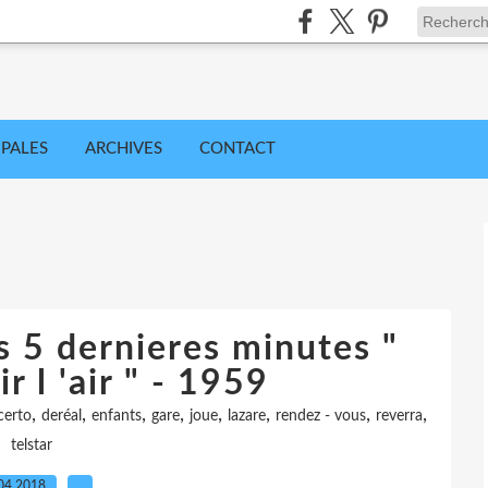
IPALES
ARCHIVES
CONTACT
s 5 dernieres minutes "
r l 'air " - 1959
,
,
,
,
,
,
,
,
certo
deréal
enfants
gare
joue
lazare
rendez - vous
reverra
telstar
04.2018
…