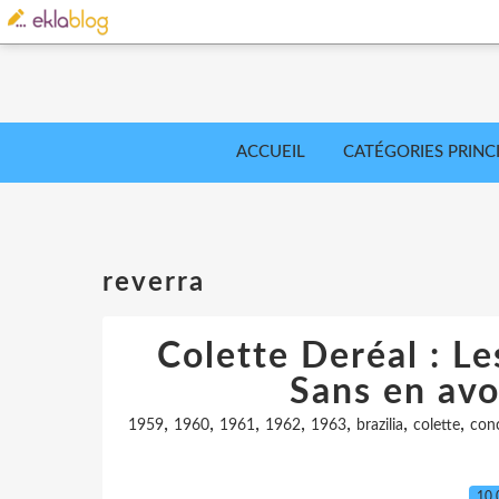
ACCUEIL
CATÉGORIES PRINC
reverra
Colette Deréal : Le
Sans en avoi
,
,
,
,
,
,
,
1959
1960
1961
1962
1963
brazilia
colette
con
10.