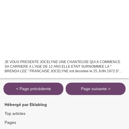
JE VOUS PRESENTE JOCELYNE UNE CHANTEUSE QUI A COMMENCE
SA CARRIERE A L'AGE DE 12 ANS ELLE ETAIT SURNOMMEE LA "
BRENDA LEE " FRANCAISE JOCELYNE est decedee le 25 JUIN 1972 D'
UN ACCIDENT DE MOTO . Elle n' AVAIT pas 20 ANS ! ECOUTEZ LA ... ET
DITES - MOI...
< Page précédente
Page suivante >
Hébergé par Eklablog
Top articles
Pages