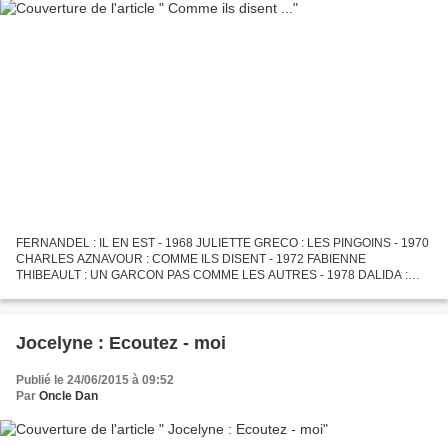
FERNANDEL : IL EN EST - 1968 JULIETTE GRECO : LES PINGOINS - 1970
CHARLES AZNAVOUR : COMME ILS DISENT - 1972 FABIENNE
THIBEAULT : UN GARCON PAS COMME LES AUTRES - 1978 DALIDA :
DEPUIS QU 'IL VIENT CHEZ NOUS - 1979 MECANO : UNE FEMME AVEC
UNE FEMME - 1988...
Jocelyne : Ecoutez - moi
Publié le 24/06/2015 à 09:52
Par
Oncle Dan