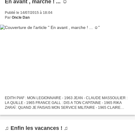
En avant , marche ! ... ☺
Publié le 14/07/2015 à 18:04
Par
Oncle Dan
EDITH PIAF : MON LEGIONNAIRE - 1963 JEAN - CLAUDE MASSOULIER :
LA QUILLE - 1965 FRANCE GALL : DIS A TON CAPITAINE - 1965 RIKA
ZARAÏ : QUAND JE FAISAIS MON SERVICE MILITAIRE - 1965 CLAIRE
DIXON : UN , DEUX , TROIS , PETIT SOLDAT - 1965 PIERRE PERRET :...
♫ Enfin les vacances ! ♫