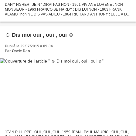
DANY FISHER : JE N ' DIRAI PAS NON - 1961 VIVIANE LORENE : NON
MONSIEUR - 1963 FRANCOISE HARDY : DIS LUI NON - 1963 FRANK
ALAMO : non NE DIS PAS ADIEU - 1964 RICHARD ANTHONY : ELLE A DIT
NON - 1964 DOMINIQUE : NON PAS COMME CA - 1966 AUDREY : NON ,
NON...
☺ Dis moi oui , oui , oui ☺
Publié le 29/07/2015 à 09:04
Par
Oncle Dan
JEAN PHILIPPE : OUI , OUI , OUI - 1959 JEAN - PAUL MAURIC : OUI , OUI ,