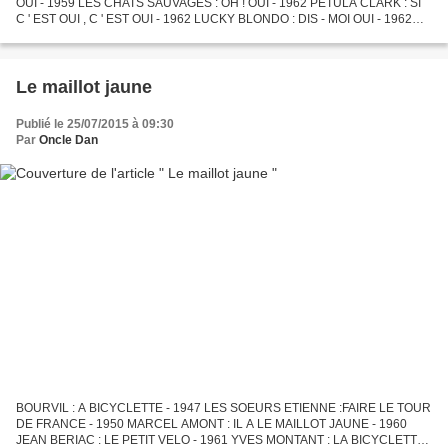
OUI - 1959 LES CHATS SAUVAGES : OH ! OUI - 1962 PETULA CLARK : SI
C ' EST OUI , C ' EST OUI - 1962 LUCKY BLONDO : DIS - MOI OUI - 1962
JOHNNY HALLYDAY : DIS - MOI OUI - 1962 DANNY...
Le maillot jaune
Publié le 25/07/2015 à 09:30
Par
Oncle Dan
BOURVIL : A BICYCLETTE - 1947 LES SOEURS ETIENNE :FAIRE LE TOUR
DE FRANCE - 1950 MARCEL AMONT : IL A LE MAILLOT JAUNE - 1960
JEAN BERIAC : LE PETIT VELO - 1961 YVES MONTANT : LA BICYCLETTE -