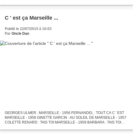
1968 GEORGETTE PLANA : FAIS DU VELO - 1978 QUEL TITRE
PREFEREZ...
C ' est ça Marseille ...
Publié le 22/07/2015 à 10:03
Par
Oncle Dan
GEORGES ULMER : MARSEILLE - 1956 FERNANDEL : TOUT CA C ' EST
MARSEILLE - 1956 GINETTE GARCIN : AU SOLEIL DE MARSEILLE - 1957
COLETTE RENARD : TAIS TOI MARSEILLE - 1959 BARBARA : TAIS TOI
MARSEILLE - 1959 NADINE CLAIRE : TAIS TOI MARSEILLE - 1959 J. P....