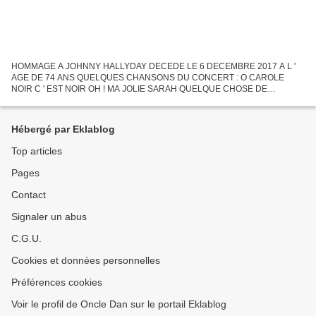
HOMMAGE A JOHNNY HALLYDAY DECEDE LE 6 DECEMBRE 2017 A L '
AGE DE 74 ANS QUELQUES CHANSONS DU CONCERT : O CAROLE
NOIR C ' EST NOIR OH ! MA JOLIE SARAH QUELQUE CHOSE DE
TENNESEE GABRIELLE L ' ENVIE LE PENITENCIER QUE JE T ' AIME
ALLUMER LE FEU PARMI CETTE...
Hébergé par Eklablog
Top articles
Pages
Contact
Signaler un abus
C.G.U.
Cookies et données personnelles
Préférences cookies
Voir le profil de Oncle Dan sur le portail Eklablog