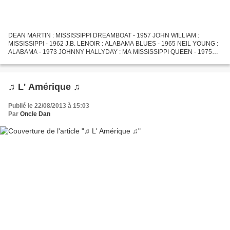
DEAN MARTIN : MISSISSIPPI DREAMBOAT - 1957 JOHN WILLIAM :
MISSISSIPPI - 1962 J.B. LENOIR : ALABAMA BLUES - 1965 NEIL YOUNG :
ALABAMA - 1973 JOHNNY HALLYDAY : MA MISSISSIPPI QUEEN - 1975
NICOLAS PEYRAC : MISSISSIPPI RIVER - 1976 DALIDA : ALABAMA SONG
-...
♫ L' Amérique ♫
Publié le 22/08/2013 à 15:03
Par
Oncle Dan