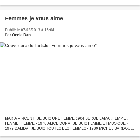
1977 COMME DISAIT MISTINGUETT - 1979 ALABAMA SONG - 1980
JOUEZ BOUZOUKI -1982...
Femmes je vous aime
Publié le 07/03/2013 à 15:04
Par
Oncle Dan
MARIA VINCENT : JE SUIS UNE FEMME 1964 SERGE LAMA : FEMME ,
FEMME , FEMME - 1978 ALICE DONA : JE SUIS FEMME ET MUSIQUE -
1979 DALIDA : JE SUIS TOUTES LES FEMMES - 1980 MICHEL SARDOU :
ETRE UNE FEMME - 1981 JEAN -LUC LAHAYE : FEMME QUE J'AIME -
1982 DALIDA...