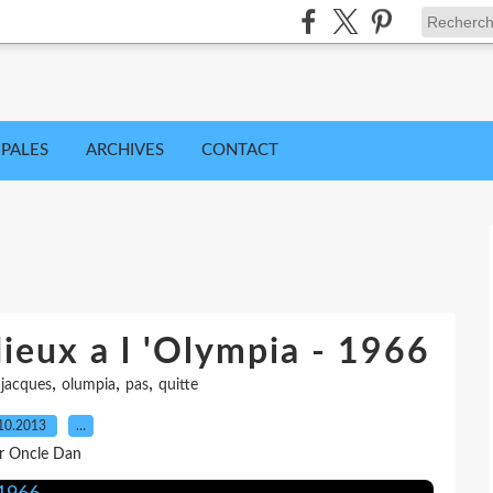
IPALES
ARCHIVES
CONTACT
dieux a l 'Olympia - 1966
,
,
,
,
jacques
olumpia
pas
quitte
10.2013
…
r Oncle Dan