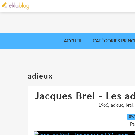
ACCUEIL
CATÉGORIES PRINC
adieux
Jacques Brel - Les a
,
,
1966
adieux
brel
09.
Pa