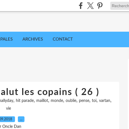
IPALES
ARCHIVES
CONTACT
alut les copains ( 26 )
,
,
,
,
,
,
,
,
hallyday
hit parade
maillot
monde
oublie
pense
toi
vartan
vie
09.2018
…
r Oncle Dan