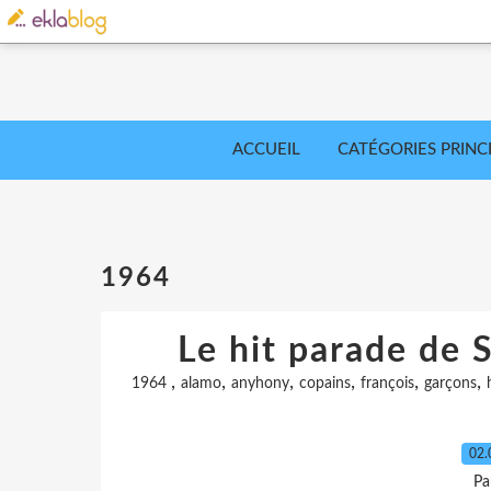
ACCUEIL
CATÉGORIES PRINC
1964
Le hit parade de S
,
,
,
,
,
,
1964
alamo
anyhony
copains
françois
garçons
02.
Pa