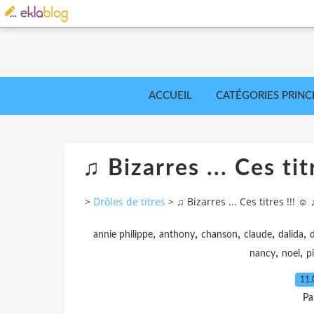
ACCUEIL
CATÉGORIES PRINC
♫ Bizarres ... Ces ti
>
Drôles de titres
>
♫ Bizarres ... Ces titres !!! ☺
,
,
,
,
,
annie philippe
anthony
chanson
claude
dalida
,
,
nancy
noel
p
11.
Pa