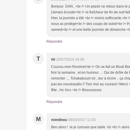
Bonjour DAN...<br /> Un plaisir ce retour dans le
j'aimais écouter<br /> la fraîcheur de fin de nuit fa
Hier, la journée a été <br /> moins suffocante,<br 
nous as protégé<br /> des coups de soleil<br /> P
samedi<br /> et une belle journée de dimanche.<b
Répondre
T
titi
20/07/2018 16:08
Coucou mon Rominet<br /> On se fait un Bouli Bouli
finir la semaine , et en humour .... Oui de drôle de t
remonter .... Tchakaboum lol , dur à écrire .. ça c
pas tes nouveautés !! Tien moi au courant ! Merci
fête , hic hicc <br /> Bisoussssss
Répondre
M
mimilinou
08/03/2017 11:03
Ben alors ! la je connais que dalle lol <br /> alors