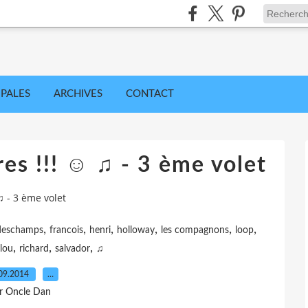
IPALES
ARCHIVES
CONTACT
tres !!! ☺ ♫ - 3 ème volet
 ♫ - 3 ème volet
,
,
,
,
,
,
deschamps
francois
henri
holloway
les compagnons
loop
,
,
,
ilou
richard
salvador
♫
09.2014
…
r Oncle Dan