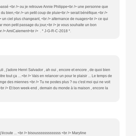
 passé <br /> ou je retrouve Annie Philippe<br /> une personne que
it du bien,<br /> un petit coup de pluie<br /> serait bénéfique.<br />
/> un ciel plus changeant, <br /> alternance de nuages<br /> ce qui
ar mon petit passage du jour,<br /> je vous souhaite un bon
r /> AmiCalement<br /> . * J-G-R-C-2018 *.
 , j'adore Henri Salvador , ah oui , encore et encore , de quoi bien
itre tout ça ....<br /> Vais en relancer un pour le plaisir ... Le temps de
hange des miennes <br /> Tu ne postes plus ? ou c'est moi qui ne voit
 <br /> Et bon week-end , demain du monde à la maison , encore la
 j'écoute ... <br /> bisousssssssssssss <br /> Maryline